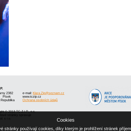
.P.
árny 2382
e-mail:
Klara.Zip@seznam.cz
1 Písek
www.tczip.cz
 Republika
Ochrana osobních údajů
ght © 2013 TC Z.I.P., o.s.
etové stránky spravuje
l. s r.o.
Cookies
 stránky používají cookies, díky kterým je prohlížení stránek příjem