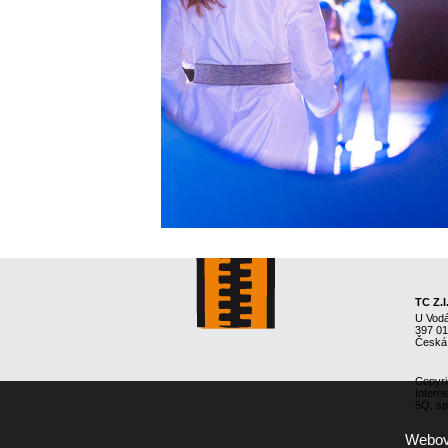
TC Z.I
U Vod
397 0
Česká
Copyri
Intern
5Q, spo
Webové