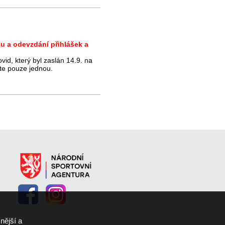
u a odevzdání přihlášek a
id, který byl zaslán 14.9. na
áte pouze jednou.
čit...
d 18.30 hod
nější a