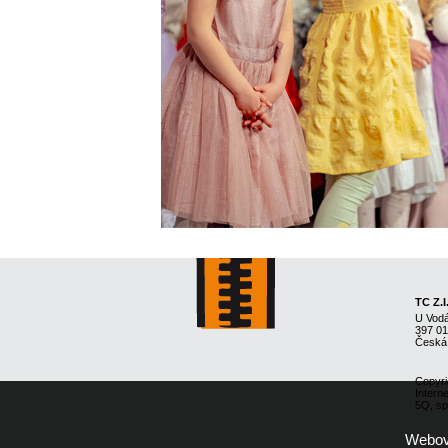
TC Z.I
U Vod
397 0
Česká
Copyri
Intern
5Q, spo
Webové