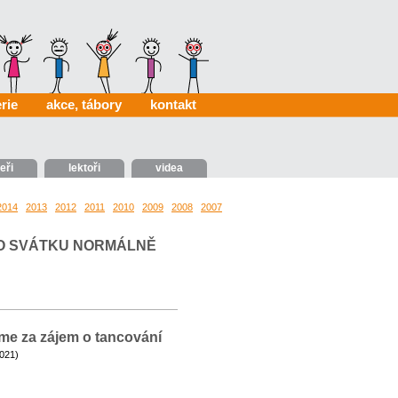
rie
akce, tábory
kontakt
eři
lektoři
videa
2014
2013
2012
2011
2010
2009
2008
2007
0025
HO SVÁTKU NORMÁLNĚ
 za zájem o tancování
2021)