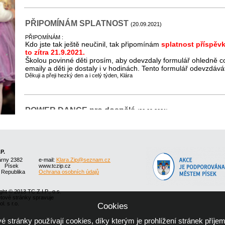
PŘIPOMÍNÁM SPLATNOST
(20.09.2021)
PŘIPOMÍNÁM :
Kdo jste tak ještě neučinil, tak připomínám
splatnost příspěvk
to zítra 21.9.2021.
Školou povinné děti prosím, aby odevzdaly formulář ohledně cov
emaily a děti je dostaly i v hodinách. Tento formulář odevzdáv
Děkuji a přeji hezký den a i celý týden, Klára
POWER DANCE pro dospělé
(20.09.2021)
22.9.2021 začínají tradiční kurzy Power Dance pro dospěláky.
Každou středu od 18.30 hod do 20 hod. s Monikou Vrbovou.
Společně protáhneme těla, zaposilujeme, ale budeme hlavně tan
.P.
Přijďte to s námi zkusit na první hodinu ve středu 22.9.2021 o
árny 2382
e-mail:
Klara.Zip@seznam.cz
1 Písek
www.tczip.cz
 Republika
Ochrana osobních údajů
ght © 2013 TC Z.I.P., o.s.
etové stránky spravuje
l. s r.o.
Cookies
 stránky používají cookies, díky kterým je prohlížení stránek příjem