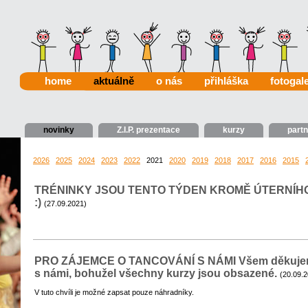
home
aktuálně
o nás
přihláška
fotogale
novinky
Z.I.P. prezentace
kurzy
partn
2026
2025
2024
2023
2022
2021
2020
2019
2018
2017
2016
2015
TRÉNINKY JSOU TENTO TÝDEN KROMĚ ÚTERNÍ
:)
(27.09.2021)
PRO ZÁJEMCE O TANCOVÁNÍ S NÁMI Všem děkujeme
s námi, bohužel všechny kurzy jsou obsazené.
(20.09.
V tuto chvíli je možné zapsat pouze náhradníky.