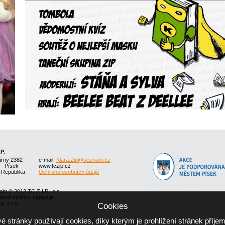
.P.
árny 2382
e-mail:
Klara.Zip@seznam.cz
1 Písek
www.tczip.cz
 Republika
Ochrana osobních údajů
ght © 2013 TC Z.I.P., o.s.
etové stránky spravuje
l. s r.o.
Cookies
 stránky používají cookies, díky kterým je prohlížení stránek příjem