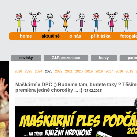
home
aktuálně
o nás
přihláška
fotogale
novinky
Z.I.P. prezentace
kurzy
partn
2026
2025
2024
2023
2022
2021
2020
2019
2018
2017
2016
2015
Maškární v DPČ ;) Budeme tam, budete taky ? Těšíme
premiéra jedné chorošky ... :)
(17.02.2023)