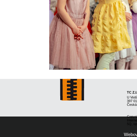
TC Z.I
U Vod
397 0
Česká
Copyri
Intern
5Q, spo
Webové