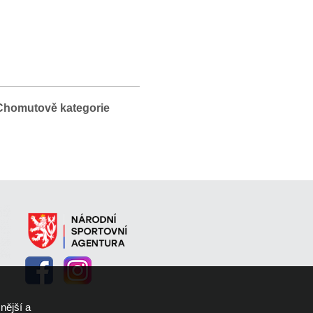
Chomutově kategorie
navazovalo na postup z krajského kola
vství ČR jako Mistři Čech. Úspěšná
e a pro tanečníky ji připravila
h bojů ještě další choreografie, které
páté místo.
nější a