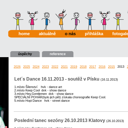
home
aktuálně
o nás
přihláška
fotogale
úspěchy
reference
2026
2025
2024
2023
2022
2021
2019
2018
2017
2016
2015
2013
Let´s Dance 16.11.2013 - soutěž v Písku
(16.11.2013)
1.místo Šílenství hvk - dance art
2.místo Keep Cool dvk - show dance
3.místo Hey,Gentlemen dvk - show dance
SPECIÁLNÍ POHÁR(bylo jich pět) získala choreografie Keep Cool.
5.místo Hopi Dance hvk - street dance
Poslední tanec sezóny 26.10.2013 Klatovy
(26.10.2013)