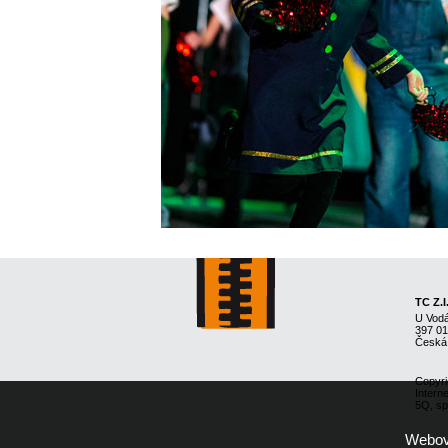
TC Z.I
U Vod
397 0
Česká
Copyri
Intern
5Q, spo
Webové