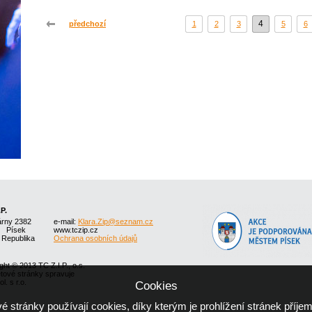
4
předchozí
1
2
3
5
6
.P.
árny 2382
e-mail:
Klara.Zip@seznam.cz
1 Písek
www.tczip.cz
 Republika
Ochrana osobních údajů
ght © 2013 TC Z.I.P., o.s.
etové stránky spravuje
l. s r.o.
Cookies
 stránky používají cookies, díky kterým je prohlížení stránek příjem