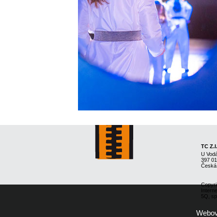
TC Z.I
U Vod
397 0
Česká
Copyri
Intern
5Q, spo
Webové