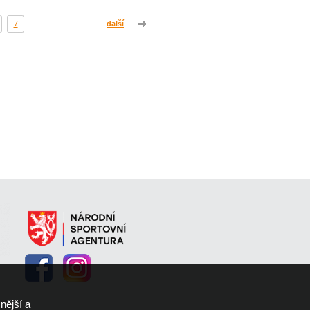
7
další
nější a