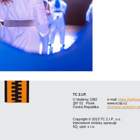
TC Z.I.P.
U Vodárny 2382
e-mail:
Klara.Zip@se
397 01 Písek
www.tczip.cz
Česká Republika
Ochrana osobních úd
Copyright © 2013 TC Z.I.P., o.s.
Internetové stránky spravuje
5Q, spol. s r.o.