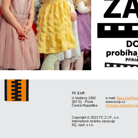
TC Z.I.P.
U Vodárny 2382
e-mail:
Klara.Zip@se
397 01 Písek
www.tczip.cz
Česká Republika
Ochrana osobních úd
Copyright © 2013 TC Z.I.P., o.s.
Internetové stránky spravuje
5Q, spol. s r.o.