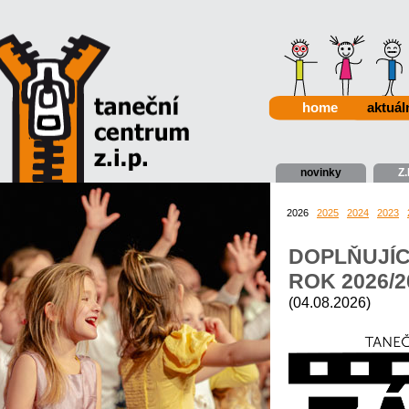
home
aktuál
novinky
Z.
2026
2025
2024
2023
DOPLŇUJÍC
ROK 2026/
(04.08.2026)