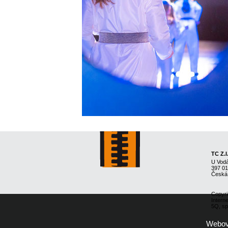
TC Z.I
U Vod
397 0
Česká
Copyri
Intern
5Q, spo
Webové