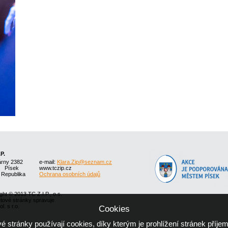
.P.
árny 2382
e-mail:
Klara.Zip@seznam.cz
1 Písek
www.tczip.cz
 Republika
Ochrana osobních údajů
ght © 2013 TC Z.I.P., o.s.
etové stránky spravuje
l. s r.o.
Cookies
 stránky používají cookies, díky kterým je prohlížení stránek příjem