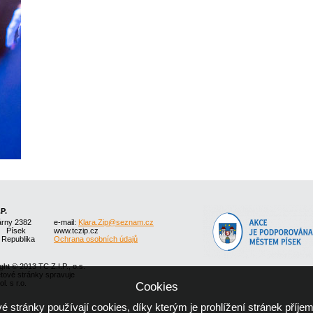
.P.
árny 2382
e-mail:
Klara.Zip@seznam.cz
1 Písek
www.tczip.cz
 Republika
Ochrana osobních údajů
ght © 2013 TC Z.I.P., o.s.
etové stránky spravuje
l. s r.o.
Cookies
 stránky používají cookies, díky kterým je prohlížení stránek příjem