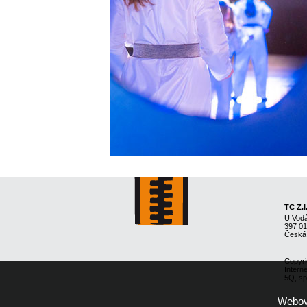
TC Z.I
U Vod
397 0
Česká
Copyri
Intern
5Q, spo
Webové