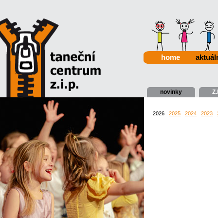
home
aktuál
novinky
Z.
2026
2025
2024
2023