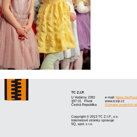
TC Z.I.P.
U Vodárny 2382
e-mail:
Klara.Zip@se
397 01 Písek
www.tczip.cz
Česká Republika
Ochrana osobních úd
Copyright © 2013 TC Z.I.P., o.s.
Internetové stránky spravuje
5Q, spol. s r.o.