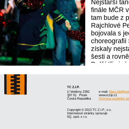
Nejstarší ta
finále MČR 
tam bude z p
Rajchlové Pe
bojovala s j
choreografií
získaly nejst
šesti a rovn
Další tři zip
Zkušenost, t
skupiny roku
tanečníky vel
TC Z.I.P.
U Vodárny 2382
e-mail:
Klara.Zip@se
nejvyšším v 
397 01 Písek
www.tczip.cz
Česká Republika
Ochrana osobních úd
kvalitními kl
Mount Evere
Copyright © 2013 TC Z.I.P., o.s.
Internetové stránky spravuje
5Q, spol. s r.o.
Jarošové a d
choreografií