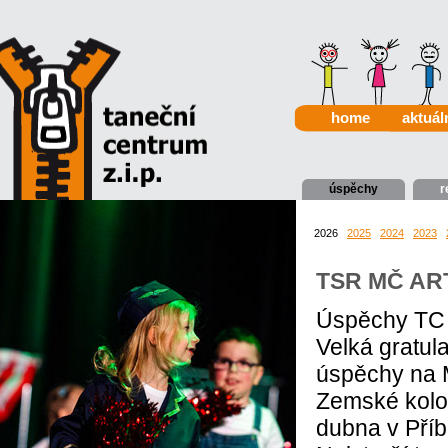
home
aktuál
úspěchy
r
2026
2025
2024
2023
TSR MČ ART
Úspěchy TC Z
Velká gratul
úspěchy na M
Zemské kolo 
dubna v Příb