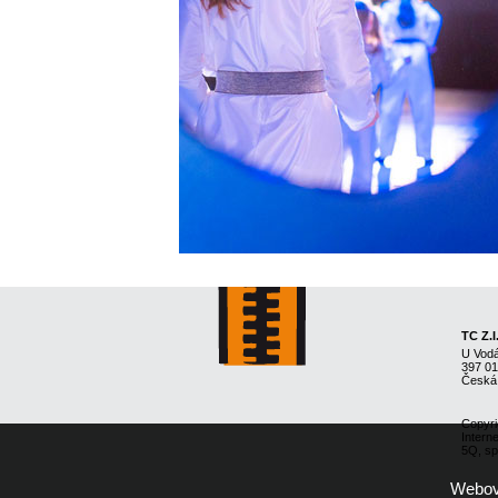
TC Z.I
U Vod
397 0
Česká
Copyri
Intern
5Q, spo
Webové