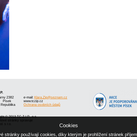
.P.
árny 2382
e-mail:
Klara.Zip@seznam.cz
1 Písek
www.tczip.cz
 Republika
Ochrana osobních údajů
ght © 2013 TC Z.I.P., o.s.
etové stránky spravuje
l. s r.o.
Cookies
 stránky používají cookies, díky kterým je prohlížení stránek příjem