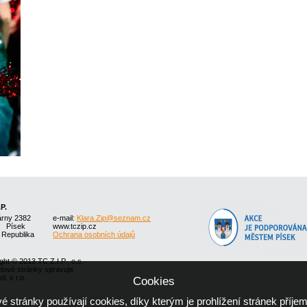
.P.
árny 2382
e-mail:
Klara.Zip@seznam.cz
1 Písek
www.tczip.cz
 Republika
Ochrana osobních údajů
ght © 2013 TC Z.I.P., o.s.
etové stránky spravuje
l. s r.o.
Cookies
 stránky používají cookies, díky kterým je prohlížení stránek příjem