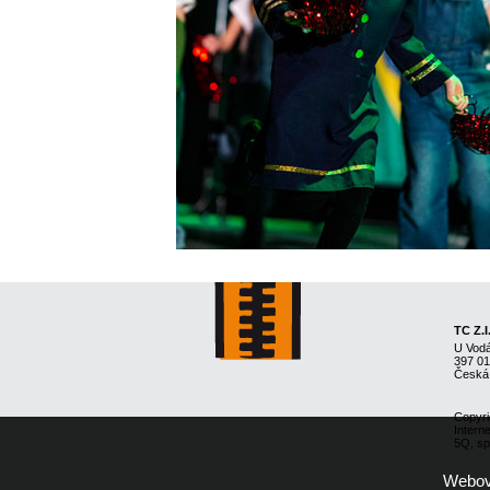
TC Z.I
U Vod
397 0
Česká
Copyri
Intern
5Q, spo
Webové