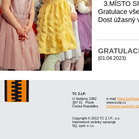
3.MÍSTO Sh
Gratulace vš
Dost úžasný v
GRATULACE 
(01.04.2023)
Je to taaaa
 Monči Tears
těšíme se do
TC Z.I.P.
Dále:
U Vodárny 2382
e-mail:
Klara.Zip@se
397 01 Písek
www.tczip.cz
AWAY juny Pr
Česká Republika
Ochrana osobních úd
A i děti 
byly d
Copyright © 2013 TC Z.I.P., o.s.
V pěkné konku
Internetové stránky spravuje
5Q, spol. s r.o.
místo  a 5. m