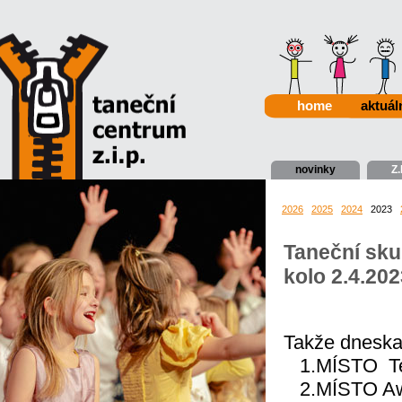
home
aktuál
novinky
Z.
2026
2025
2024
2023
Taneční sku
kolo 2.4.20
Takže dneska
1.MÍSTO  T
2.MÍSTO Aw