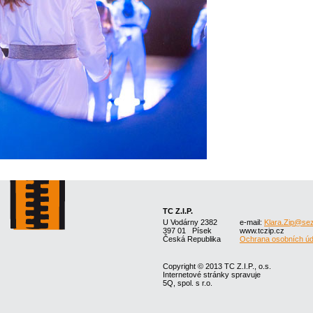
TC Z.I.P.
U Vodárny 2382
e-mail:
Klara.Zip@se
397 01 Písek
www.tczip.cz
Česká Republika
Ochrana osobních úd
Copyright © 2013 TC Z.I.P., o.s.
Internetové stránky spravuje
5Q, spol. s r.o.