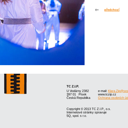
předchozí
TC Z.I.P.
U Vodárny 2382
e-mail:
Klara.Zip@se
397 01 Písek
www.tczip.cz
Česká Republika
Ochrana osobních úd
Copyright © 2013 TC Z.I.P., o.s.
Internetové stránky spravuje
5Q, spol. s r.o.