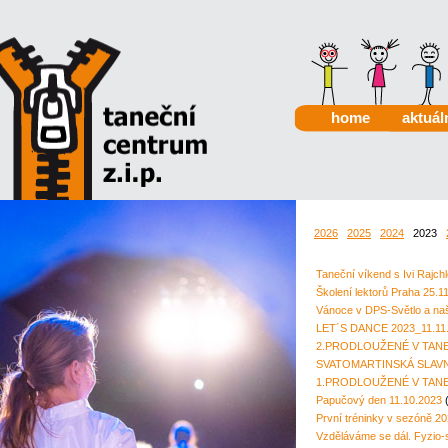
home
aktuál
2026
2025
2024
2023
Taneční víkend s Ivi Rajc
Školení lektorů Praha 25.
Vánoce v DPS-Světlo a naš
LET´S DANCE 2023_11.11. -
2.PRODLOUŽENÉ V TANEČN
SVATOMARTINSKÁ SLAVN
1.PRODLOUŽENÉ V TANEČNÍ
Papučový den 11.10.2023
První tréninky v sezóně 2
Vzděláváme se dál. Fyzio