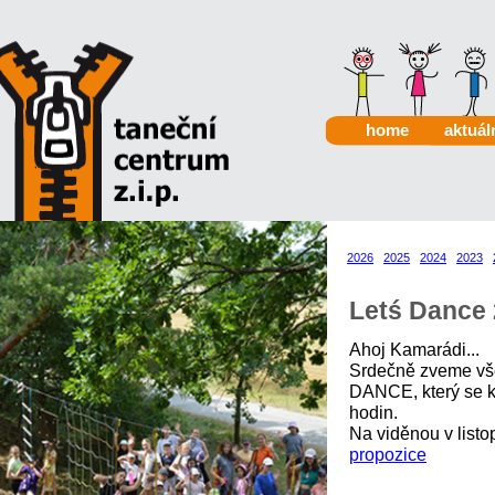
home
aktuál
2026
2025
2024
2023
Letś Dance
Ahoj Kamarádi...
Srdečně zveme vše
DANCE, který se k
hodin.
Na viděnou v listo
propozice