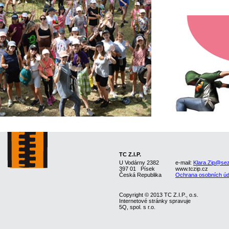
TC Z.I.P.
U Vodárny 2382
e-mail:
Klara.Zip@se
397 01 Písek
www.tczip.cz
Česká Republika
Ochrana osobních úd
Copyright © 2013 TC Z.I.P., o.s.
Internetové stránky spravuje
5Q, spol. s r.o.