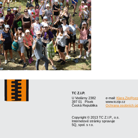
TC Z.I.P.
U Vodárny 2382
e-mail:
Klara.Zip@se
397 01 Písek
www.tczip.cz
Česká Republika
Ochrana osobních úd
Copyright © 2013 TC Z.I.P., o.s.
Internetové stránky spravuje
5Q, spol. s r.o.