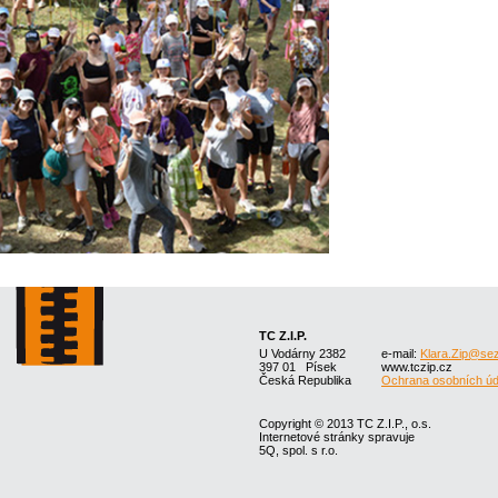
TC Z.I.P.
U Vodárny 2382
e-mail:
Klara.Zip@se
397 01 Písek
www.tczip.cz
Česká Republika
Ochrana osobních úd
Copyright © 2013 TC Z.I.P., o.s.
Internetové stránky spravuje
5Q, spol. s r.o.