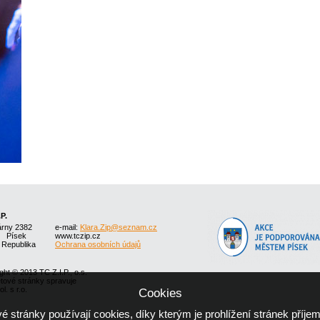
.P.
árny 2382
e-mail:
Klara.Zip@seznam.cz
1 Písek
www.tczip.cz
 Republika
Ochrana osobních údajů
ght © 2013 TC Z.I.P., o.s.
etové stránky spravuje
l. s r.o.
Cookies
 stránky používají cookies, díky kterým je prohlížení stránek příjem