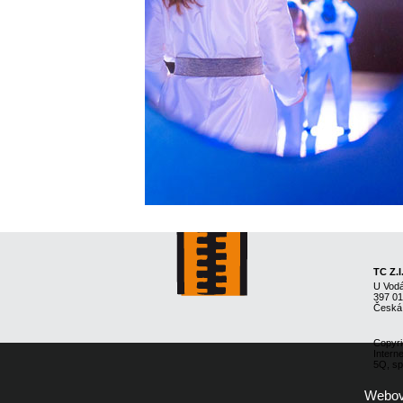
TC Z.I
U Vod
397 0
Česká
Copyri
Intern
5Q, spo
Webové