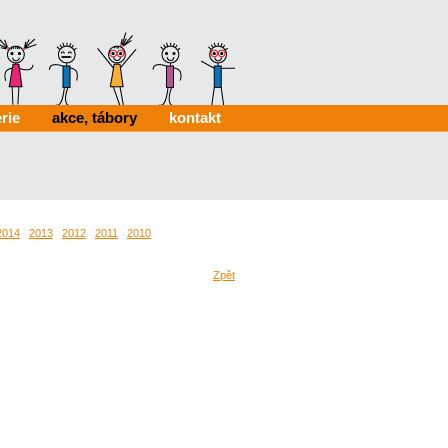
rie
akce, tábory
kontakt
2014
2013
2012
2011
2010
Zpět