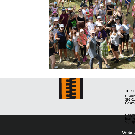
TC Z.I
U Vod
397 0
Česká
Copyri
Intern
5Q, spo
Webové