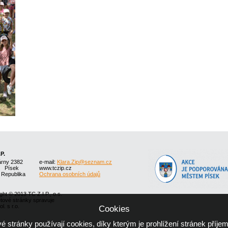
.P.
árny 2382
e-mail:
Klara.Zip@seznam.cz
1 Písek
www.tczip.cz
 Republika
Ochrana osobních údajů
ght © 2013 TC Z.I.P., o.s.
etové stránky spravuje
l. s r.o.
Cookies
 stránky používají cookies, díky kterým je prohlížení stránek příjem