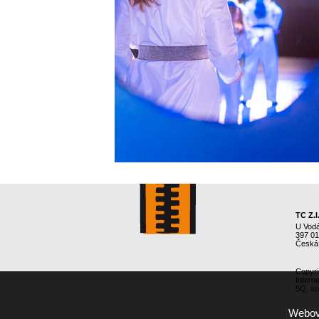
TC Z.I
U Vod
397 0
Česká
Copyri
Intern
5Q, spo
Webové