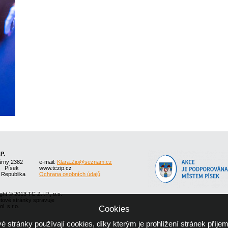
.P.
árny 2382
e-mail:
Klara.Zip@seznam.cz
1 Písek
www.tczip.cz
 Republika
Ochrana osobních údajů
ght © 2013 TC Z.I.P., o.s.
etové stránky spravuje
l. s r.o.
Cookies
 stránky používají cookies, díky kterým je prohlížení stránek příjem