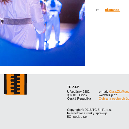
předchozí
TC Z.I.P.
U Vodárny 2382
e-mail:
Klara.Zip@se
397 01 Písek
www.tczip.cz
Česká Republika
Ochrana osobních úd
Copyright © 2013 TC Z.I.P., o.s.
Internetové stránky spravuje
5Q, spol. s r.o.