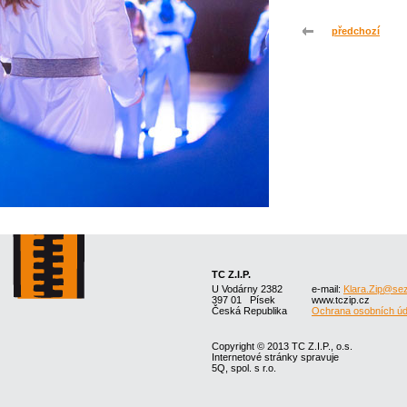
předchozí
TC Z.I.P.
U Vodárny 2382
e-mail:
Klara.Zip@se
397 01 Písek
www.tczip.cz
Česká Republika
Ochrana osobních úd
Copyright © 2013 TC Z.I.P., o.s.
Internetové stránky spravuje
5Q, spol. s r.o.