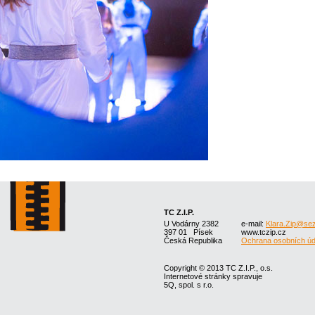
TC Z.I.P.
U Vodárny 2382
e-mail:
Klara.Zip@se
397 01 Písek
www.tczip.cz
Česká Republika
Ochrana osobních úd
Copyright © 2013 TC Z.I.P., o.s.
Internetové stránky spravuje
5Q, spol. s r.o.